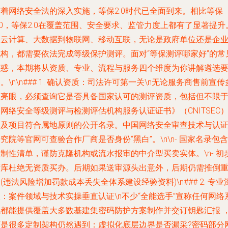
随着网络安全法的深入实施，等保2.0时代已全面到来。相比等保
.0，等保2.0在覆盖范围、安全要求、监管力度上都有了显著提升
从云计算、大数据到物联网、移动互联，无论是政府单位还是企
机构，都需要依法完成等级保护测评。面对“等保测评哪家好”的常
疑惑，本期将从资质、专业、流程与服务四个维度为你讲解遴选
。\n\n### 1. 确认资质：司法许可第一关\n无论服务商售前宣传
么亮眼，必须查询它是否具备国家认可的测评资质，包括但不限
网络安全等级测评与检测评估机构服务认证证书》（CNITSEC
以及项目符合属地原则的公开名录。中国网络安全审查技术与认
究院等官网可查验合作厂商是否身份“黑白”。\n\n- 国家名录包含
制性清单，谨防克隆机构或流水报审的中介型买卖实体。\n- 初
筛库杜绝无资质买办。后期如果送审源头出意外，后期仍需推倒
(违法风险增加罚款成本丢失全体系建设经验资料)\n### 2. 专业
：案件领域与技术实操垂直认证\n不少“全能选手”宣称任何网络
统都能提供覆盖大多数基建集密码防护方案制作并交订钥匙汇报 
可是很多定制架构仍然遇到：虚拟化底层边界是否漏采?密码部分